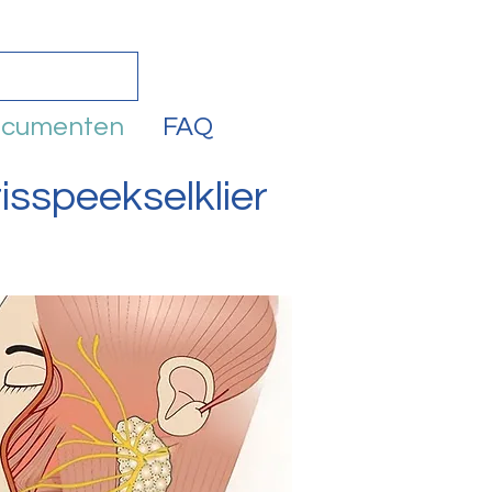
ocumenten
FAQ
isspeekselklier