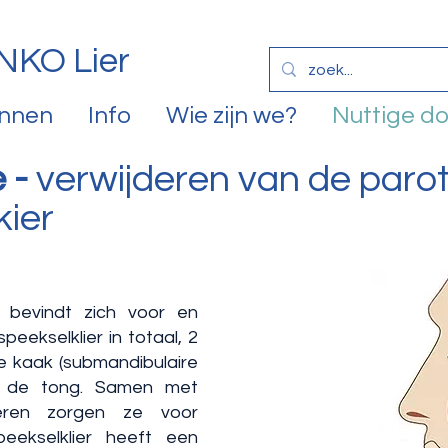
NKO Lier
annen
Info
Wie zijn we?
Nuttige d
 -
verwijderen van de parot
kier
) bevindt zich voor en
speekselklier in totaal, 2
e kaak (submandibulaire
er de tong. Samen met
lieren zorgen ze voor
peekselklier heeft een