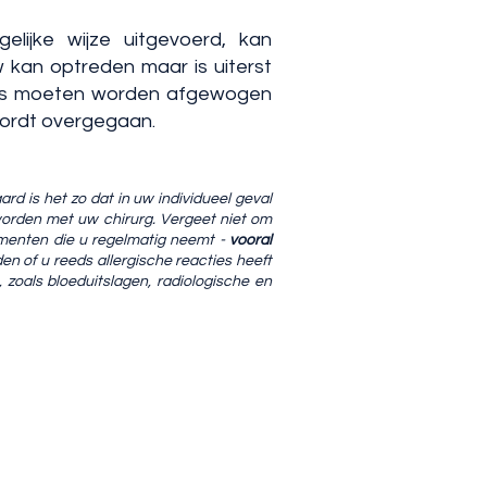
lijke wijze uitgevoerd, kan
 kan optreden maar is uiterst
co's moeten worden afgewogen
wordt overgegaan.
rd is het zo dat in uw individueel geval
worden met uw chirurg. Vergeet niet om
amenten die u regelmatig neemt -
vooral
en of u reeds allergische reacties heeft
 zoals bloeduitslagen, radiologische en
9 25
endonck.nko@gmail.com
sesteenweg 455, 2500 Lier, Belgium