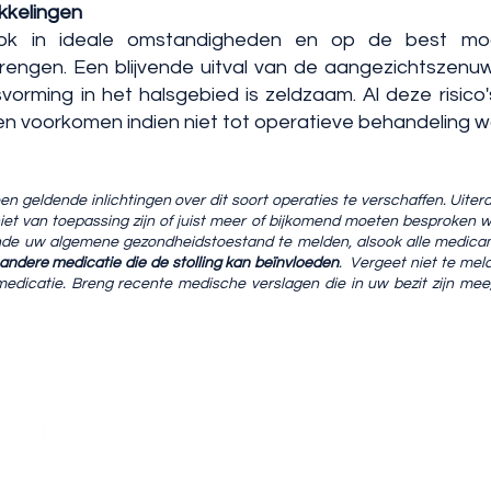
ikkelingen
ook in ideale omstandigheden en op de best moge
rengen. Een blijvende uitval van de aangezichtszenuw
orming in het halsgebied is zeldzaam. Al deze risi
en voorkomen indien niet tot operatieve behandeling 
n geldende inlichtingen over dit soort operaties te verschaffen. Uiteraa
et van toepassing zijn of juist meer of bijkomend moeten besproken 
fende uw algemene gezondheidstoestand te melden, alsook alle medic
andere medicatie die de stolling kan beïnvloeden
.
Vergeet niet te meld
 medicatie. Breng recente medische verslagen die in uw bezit zijn mee,
03 488 1
vanhaes
Antwerp