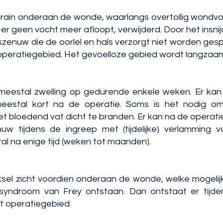
 drain onderaan de wonde, waarlangs overtollig wondvo
 er geen vocht meer afloopt, verwijderd. Door het insni
zenuw die de oorlel en hals verzorgt niet worden gesp
 operatiegebied. Het gevoelloze gebied wordt langzaam
 meestal zwelling op gedurende enkele weken. Er ka
meestal kort na de operatie. Soms is het nodig 
et bloedend vat dicht te branden. Er kan na de operat
uw tijdens de ingreep met (tijdelijke) verlamming
al na enige tijd (weken tot maanden).
eksel zicht voordien onderaan de wonde, welke mogeli
yndroom van Frey ontstaan. Dan ontstaat er tijde
et operatiegebied.